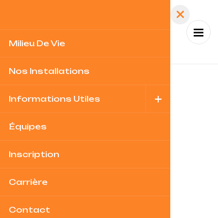
Milieu De Vie
Nos Installations
+
Informations Utiles
Équipes
Inscription
Carrière
Contact